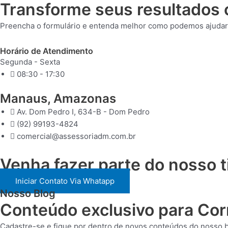
Transforme seus resultados 
Preencha o formulário e entenda melhor como podemos ajudar v
Horário de Atendimento
Segunda - Sexta
08:30 - 17:30
Manaus, Amazonas
Av. Dom Pedro I, 634-B - Dom Pedro
(92) 99193-4824
comercial@assessoriadm.com.br
Venha fazer parte do nosso t
Iniciar Contato Via Whatapp
Nosso Blog
Conteúdo exclusivo para Cor
Cadastre-se e fique por dentro de novos conteúdos do nosso b